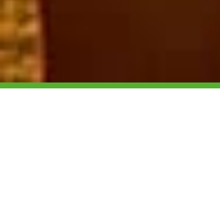
Nos engagements ESG
La construction et l’exploitation d’infrastructures
durables sont des vecteurs importants de
développement économique avec notamment
la formation de personnels salariés issus des
communautés locales.
En tant que producteur d’électricité